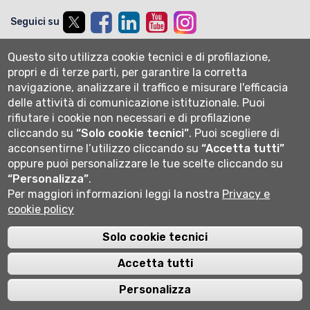
Seguici su
Questo sito utilizza cookie tecnici e di profilazione,
propri e di terze parti, per garantire la corretta
navigazione, analizzare il traffico e misurare l'efficacia
delle attività di comunicazione istituzionale.
Puoi
rifiutare i cookie non necessari e di profilazione
Università degli studi di Bergamo
cliccando su
“Solo cookie tecnici”
.
Puoi scegliere di
via Salvecchio 19
acconsentirne l’utilizzo cliccando su
“Accetta tutti”
24129 Bergamo
oppure puoi personalizzare le tue scelte cliccando su
Cod. Fiscale 80004350163
“Personalizza”
.
P.IVA 01612800167
Centralino 035 2052111
Per maggiori informazioni leggi la nostra
Privacy e
cookie policy
Solo cookie tecnici
Cookie settings
Accetta tutti
Personalizza