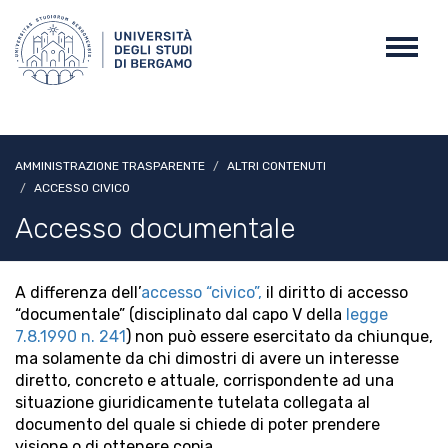
Salta
al
Toggl
contenuto
navig
principale
AMMINISTRAZIONE TRASPARENTE
ALTRI CONTENUTI
ACCESSO CIVICO
Accesso documentale
A differenza dell’
accesso “civico”,
il diritto di accesso
“documentale” (disciplinato dal capo V della
legge
7.8.1990 n. 241
) non può essere esercitato da chiunque,
ma solamente da chi dimostri di avere un interesse
diretto, concreto e attuale, corrispondente ad una
situazione giuridicamente tutelata collegata al
documento del quale si chiede di poter prendere
visione o di ottenere copia.