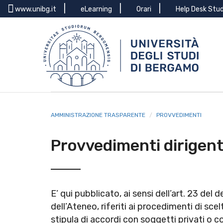
Menu
Salta
www.unibg.it
eLearning
Orari
Help Desk Stu
al
top
contenuto
principale
AMMINISTRAZIONE TRASPARENTE
PROVVEDIMENTI
Provvedimenti dirigent
E’ qui pubblicato, ai sensi dell’art. 23 del 
dell’Ateneo, riferiti ai procedimenti di sce
stipula di accordi con soggetti privati o c