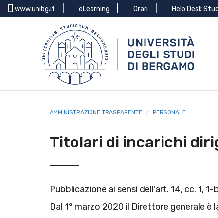
Menu
Salta
www.unibg.it
eLearning
Orari
Help Desk Stu
al
top
contenuto
principale
AMMINISTRAZIONE TRASPARENTE
PERSONALE
Titolari di incarichi dir
Pubblicazione ai sensi dell'art. 14, cc. 1, 1-
Dal 1° marzo 2020 il Direttore generale è l