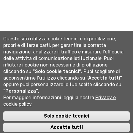
Questo sito utilizza cookie tecnici e di profilazione,
propri e di terze parti, per garantire la corretta
Seguici su
navigazione, analizzare il traffico e misurare l'efficacia
delle attività di comunicazione istituzionale.
Puoi
rifiutare i cookie non necessari e di profilazione
cliccando su
“Solo cookie tecnici”
.
Puoi scegliere di
acconsentirne l’utilizzo cliccando su
“Accetta tutti”
oppure puoi personalizzare le tue scelte cliccando su
“Personalizza”
.
Università degli studi di Bergamo
Per maggiori informazioni leggi la nostra
Privacy e
via Salvecchio 19
cookie policy
24129 Bergamo
Cod. Fiscale 80004350163
P.IVA 01612800167
Solo cookie tecnici
Centralino 035 2052111
Accetta tutti