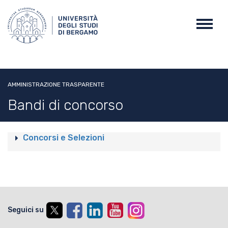
Salta
al
Toggl
contenuto
navig
principale
AMMINISTRAZIONE TRASPARENTE
Bandi di concorso
Concorsi e Selezioni
Seguici su