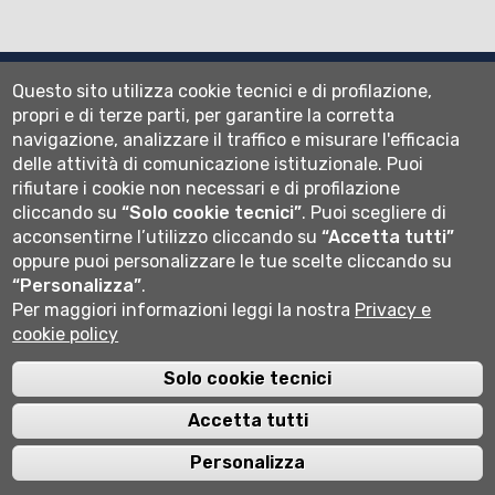
Questo sito utilizza cookie tecnici e di profilazione,
propri e di terze parti, per garantire la corretta
Università degli studi di Bergamo
navigazione, analizzare il traffico e misurare l'efficacia
via Salvecchio 19
delle attività di comunicazione istituzionale.
Puoi
24129 Bergamo
rifiutare i cookie non necessari e di profilazione
Cod. Fiscale 80004350163
P.IVA 01612800167
cliccando su
“Solo cookie tecnici”
.
Puoi scegliere di
Centralino 035 2052111
acconsentirne l’utilizzo cliccando su
“Accetta tutti”
oppure puoi personalizzare le tue scelte cliccando su
“Personalizza”
.
Cookie settings
Per maggiori informazioni leggi la nostra
Privacy e
cookie policy
Solo cookie tecnici
Accetta tutti
Personalizza